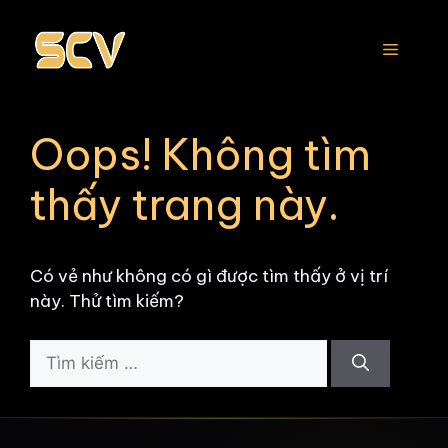
Chuyển
đến
Menu
nội
dung
Oops! Không tìm
thấy trang này.
Có vẻ như không có gì được tìm thấy ở vị trí
này. Thử tìm kiếm?
Tìm
kiếm
cho: