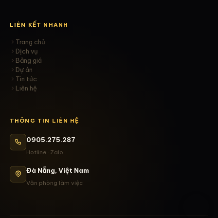
LIÊN KẾT NHANH
Trang chủ
Dịch vụ
Bảng giá
Dự án
Tin tức
Liên hệ
THÔNG TIN LIÊN HỆ
0905.275.287
Hotline · Zalo
Đà Nẵng, Việt Nam
Văn phòng làm việc