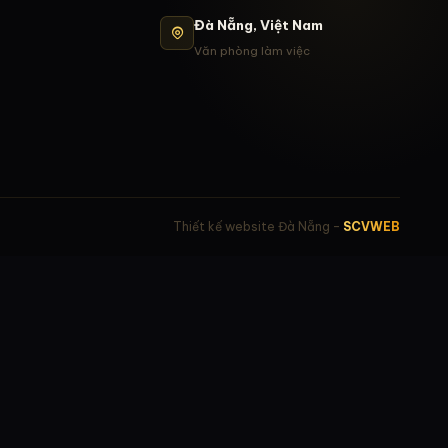
Đà Nẵng, Việt Nam
Văn phòng làm việc
Thiết kế website Đà Nẵng –
SCVWEB