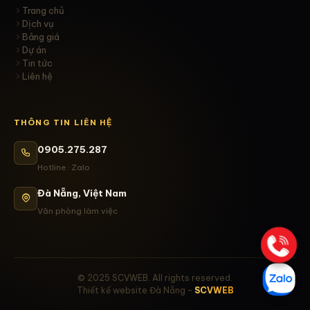
Trang chủ
Dịch vụ
Bảng giá
Dự án
Tin tức
Liên hệ
THÔNG TIN LIÊN HỆ
0905.275.287
Hotline · Zalo
Đà Nẵng, Việt Nam
Văn phòng làm việc
© 2025 SCVWEB. All rights reserved.
Thiết kế website Đà Nẵng –
SCVWEB