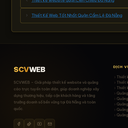
Thiết kế website quận Liên Chiểu Đà Nẵng
Thiết Kế Web Tốt Nhất Quận Cẩm Lệ Đà Nẵng
DỊCH V
SCV
WEB
Thiết 
SCVWEB – Giải pháp thiết kế website và quảng
Thiết
Thiết 
cáo trực tuyến toàn diện, giúp doanh nghiệp xây
Quảng
dựng thương hiệu, tiếp cận khách hàng và tăng
Quảng
trưởng doanh số bền vững tại Đà Nẵng và toàn
Quảng
quốc.
Quảng
Quảng