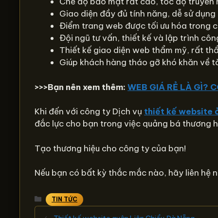
Chế độ bảo mật rất cao, tốc độ truyền
Giao diện đầy đủ tính năng, dễ sử dụn
Điểm trang web được tối ưu hóa trong cá
Đội ngũ tư vấn, thiết kế và lập trình c
Thiết kế giao diện web thẩm mỹ, rất th
Giúp khách hàng tháo gỡ khó khăn về tài
>>>Bạn nên xem thêm:
WEB GIÁ RẺ LÀ GÌ? 
Khi đến với công ty Dịch vụ
thiết kế website
đắc lực cho bạn trong việc quảng bá thương 
Tạo thương hiệu cho công ty của bạn!
Nếu bạn có bất kỳ thắc mắc nào, hãy liên hệ 
Danh
TIN TỨC
mục