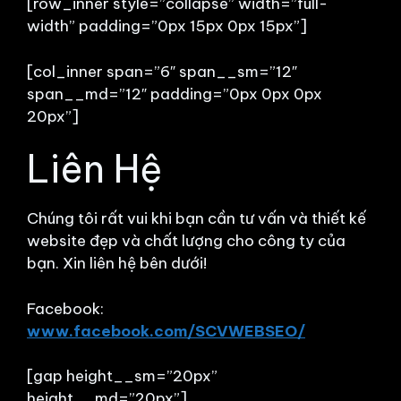
[row_inner style=”collapse” width=”full-
width” padding=”0px 15px 0px 15px”]
[col_inner span=”6″ span__sm=”12″
span__md=”12″ padding=”0px 0px 0px
20px”]
Liên Hệ
Chúng tôi rất vui khi bạn cần tư vấn và thiết kế
website đẹp và chất lượng cho công ty của
bạn. Xin liên hệ bên dưới!
Facebook:
www.facebook.com/SCVWEBSEO/
[gap height__sm=”20px”
height__md=”20px”]