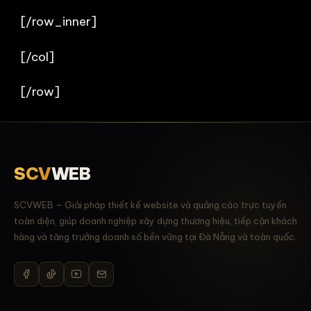
[/row_inner]
[/col]
[/row]
SCV
WEB
SCVWEB – Giải pháp thiết kế website và quảng cáo trực tuyến
toàn diện, giúp doanh nghiệp xây dựng thương hiệu, tiếp cận khách
hàng và tăng trưởng doanh số bền vững tại Đà Nẵng và toàn quốc.