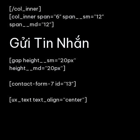
[/col_inner]
[col_inner span=”6″ span__sm=”12″
span__md=”12″]
Gửi Tin Nhắn
[gap height__sm=”20px”
height__md=”20px”]
[contact-form-7 id=”13″]
[ux_text text_align=”center”]