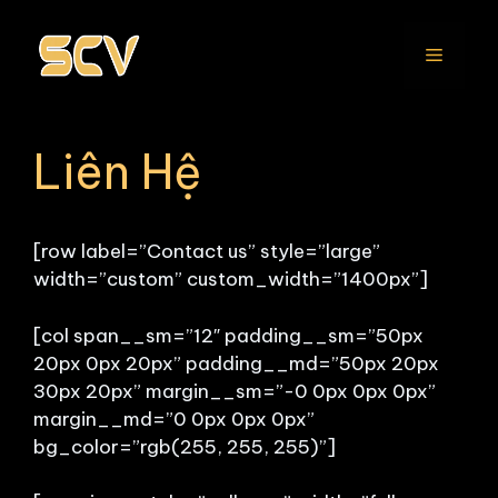
Chuyển
đến
Menu
nội
dung
Liên Hệ
[row label=”Contact us” style=”large”
width=”custom” custom_width=”1400px”]
[col span__sm=”12″ padding__sm=”50px
20px 0px 20px” padding__md=”50px 20px
30px 20px” margin__sm=”-0 0px 0px 0px”
margin__md=”0 0px 0px 0px”
bg_color=”rgb(255, 255, 255)”]