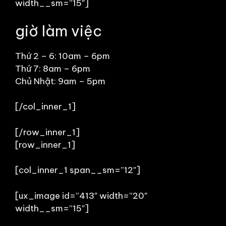
width__sm=”15″]
giờ làm việc
Thứ 2 – 6: 10am – 6pm
Thứ 7: 8am – 6pm
Chủ Nhật: 9am – 5pm
[/col_inner_1]
[/row_inner_1]
[row_inner_1]
[col_inner_1 span__sm=”12″]
[ux_image id=”413″ width=”20″
width__sm=”15″]