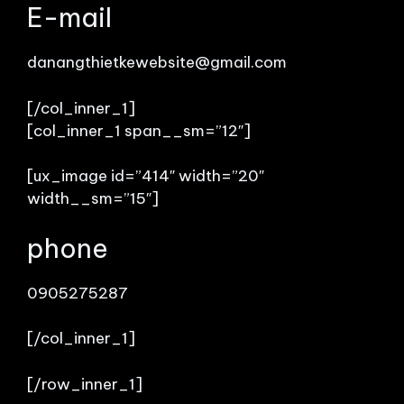
E-mail
danangthietkewebsite@gmail.com
[/col_inner_1]
[col_inner_1 span__sm=”12″]
[ux_image id=”414″ width=”20″
width__sm=”15″]
phone
0905275287
[/col_inner_1]
[/row_inner_1]