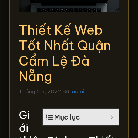
Thiết Kế Web
Tốt Nhất Quận
Cẩm Lệ Đà
Nẵng
Tháng 2 5, 2022
Bởi
admin
Gi
Mục lục
ới