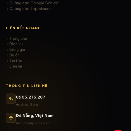
Quảng cáo Google Bản đồ
Quảng cáo Tripadvisor
LIÊN KẾT NHANH
Trang chủ
Dịch vụ
Bảng giá
Dự án
Tin tức
Liên hệ
THÔNG TIN LIÊN HỆ
0905.275.287
Hotline · Zalo
Đà Nẵng, Việt Nam
Văn phòng làm việc