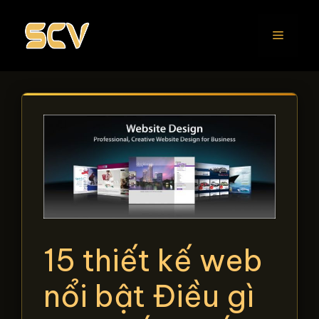
Chuyển
đến
Menu
nội
dung
15 thiết kế web
nổi bật Điều gì