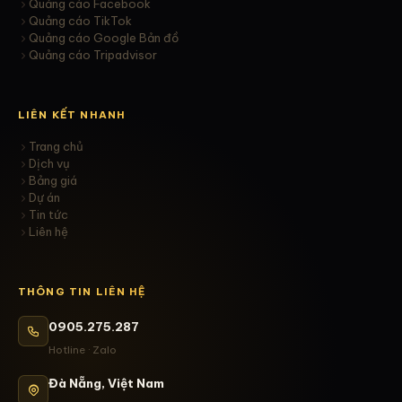
Quảng cáo Facebook
Quảng cáo TikTok
Quảng cáo Google Bản đồ
Quảng cáo Tripadvisor
LIÊN KẾT NHANH
Trang chủ
Dịch vụ
Bảng giá
Dự án
Tin tức
Liên hệ
THÔNG TIN LIÊN HỆ
0905.275.287
Hotline · Zalo
Đà Nẵng, Việt Nam