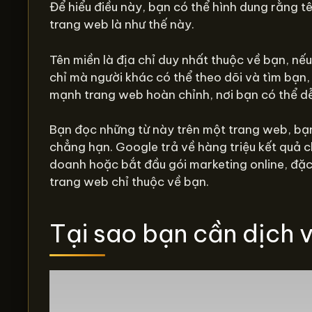
Để hiểu điều này, bạn có thể hình dung rằng t
trang web là như thế này.
Tên miền là địa chỉ duy nhất thuộc về bạn, n
chỉ mà người khác có thể theo dõi và tìm bạn, 
mạnh trang web hoàn chỉnh, nơi bạn có thể d
Bạn đọc những từ này trên một trang web, bạn 
chẳng hạn. Google trả về hàng triệu kết quả 
doanh hoặc bắt đầu gói marketing online, đặc 
trang web chỉ thuộc về bạn.
Tại sao bạn cần dịch v