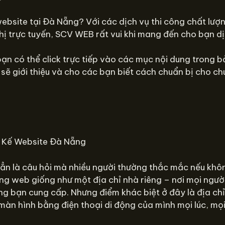
website tại Đà Nẵng? Với các dịch vụ thi công chất lượ
hị trực tuyến, SCV WEB rất vui khi mang đến cho bạn dịc
u, bạn có thể click trực tiếp vào các mục nội dung trong
i sẽ giới thiệu và cho các bạn biết cách chuẩn bị cho c
ẳn là câu hỏi mà nhiều người thường thắc mắc nếu khôn
rang web giống như một địa chỉ nhà riêng – nơi mọi ngư
 bạn cung cấp. Nhưng điểm khác biệt ở đây là địa chỉ 
àn hình bằng điện thoại di động của mình mọi lúc, mọi