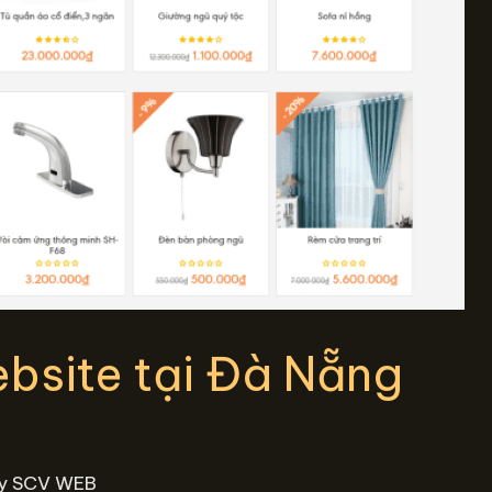
ebsite tại Đà Nẵng
y SCV WEB