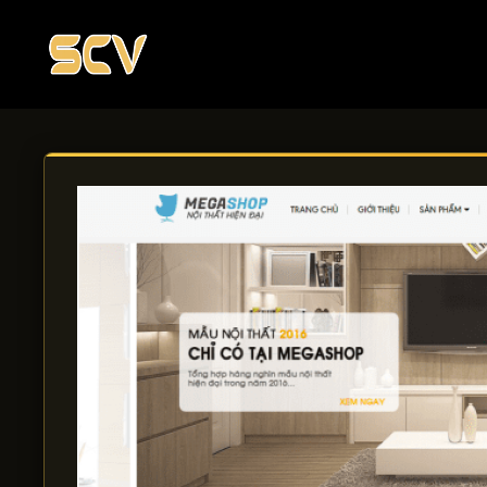
Chuyển
đến
nội
dung