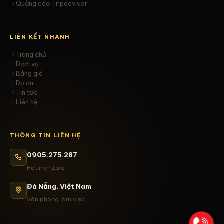
Quảng cáo Tripadvisor
LIÊN KẾT NHANH
Trang chủ
Dịch vụ
Bảng giá
Dự án
Tin tức
Liên hệ
THÔNG TIN LIÊN HỆ
0905.275.287
Hotline · Zalo
Đà Nẵng, Việt Nam
Văn phòng làm việc