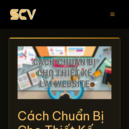
Chuyển
đến
Menu
nội
dung
Cách Chuẩn Bị