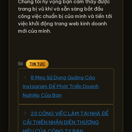
Chúng tôi hy vọng bạn cảm thấy được
trang bị vũ khí và sẵn sàng bắt đầu
công việc chuẩn bị của mình và tiến tới
việc khởi động trang web kinh doanh
mới của mình.
Danh
TIN TỨC
mục
8 Mẹo Sử Dụng Quảng Cáo
Instagram Để Phát Triển Doanh
Nghiệp Của Bạn
23 CÔNG VIỆC LÀM TẠI NHÀ ĐỂ
CẢI THIỆN NHẬN DIỆN THƯƠNG
HIỆU CỦA CÔNG TY BẠN