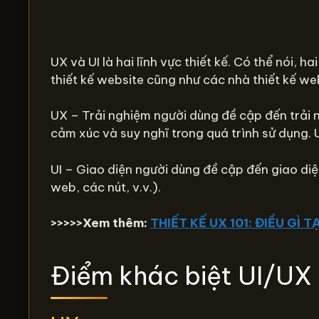
UX và UI là hai lĩnh vực thiết kế. Có thể nói, 
thiết kế website cũng như các nhà thiết kế we
UX – Trải nghiệm người dùng đề cập đến trải 
cảm xúc và suy nghĩ trong quá trình sử dụng. 
UI – Giao diện người dùng đề cập đến giao diệ
web, các nút, v.v.).
>>>>>Xem thêm:
THIẾT KẾ UX 101: ĐIỀU G
Điểm khác biệt UI/UX