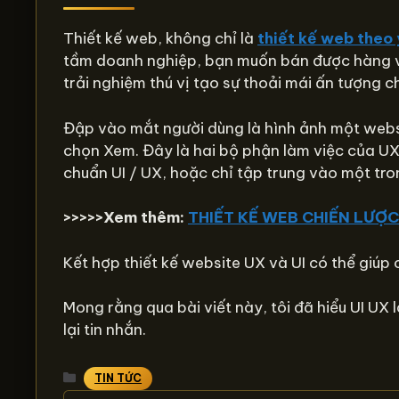
Thiết kế web, không chỉ là
thiết kế web theo
tầm doanh nghiệp, bạn muốn bán được hàng và 
trải nghiệm thú vị tạo sự thoải mái ấn tượng c
Đập vào mắt người dùng là hình ảnh một websi
chọn Xem. Đây là hai bộ phận làm việc của UX v
chuẩn UI / UX, hoặc chỉ tập trung vào một tro
>>>>>Xem thêm:
THIẾT KẾ WEB CHIẾN LƯỢC:
Kết hợp thiết kế website UX và UI có thể giúp 
Mong rằng qua bài viết này, tôi đã hiểu UI UX 
lại tin nhắn.
Danh
TIN TỨC
mục