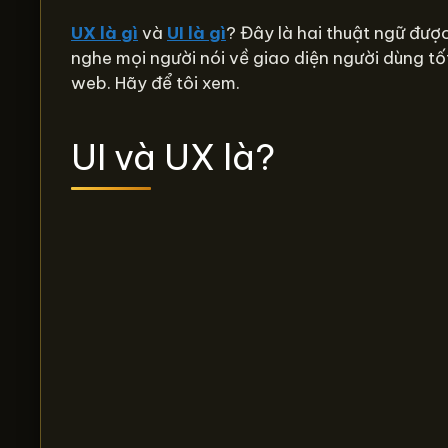
UX là gì
và
UI là gì
? Đây là hai thuật ngữ được
nghe mọi người nói về giao diện người dùng tố
web. Hãy để tôi xem.
UI và UX là?