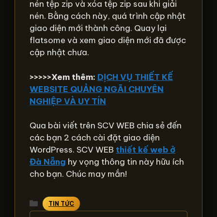
nén tệp zip và xóa tệp zip sau khi giải
nén. Bằng cách này, quá trình cập nhật
giao diện mới thành công. Quay lại
flatsome và xem giao diện mới đã được
cập nhật chưa.
>>>>>Xem thêm:
DỊCH VỤ THIẾT KẾ
WEBSITE QUẢNG NGÃI CHUYÊN
NGHIỆP VÀ UY TÍN
Qua bài viết trên SCV WEB chia sẻ đến
các bạn 2 cách cài đặt giao diện
WordPress. SCV WEB
thiết kế web ở
Đà Nẵng
hy vọng thông tin này hữu ích
cho bạn. Chúc may mắn!
Danh
TIN TỨC
mục