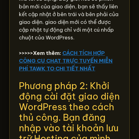
bản mới của giao diện, bạn sẽ thấy liên
kết cập nhật ở bên trái và bên phải của
giao diện. giao diện mới có thể được
cập nhật tự động chỉ với một cú nhấp
chuột của WordPress.
>>>>>Xem thêm:
CÁCH TÍCH HỢP
CÔNG CỤ CHAT TRỰC TUYẾN MIỄN
PHÍ TAWK TO CHI TIẾT NHẤT
Phương pháp 2: Khởi
động cài đặt giao diện
WordPress theo cách
thủ công. Bạn đăng
nhập vào tài khoản lưu
trữ Hosting của mình