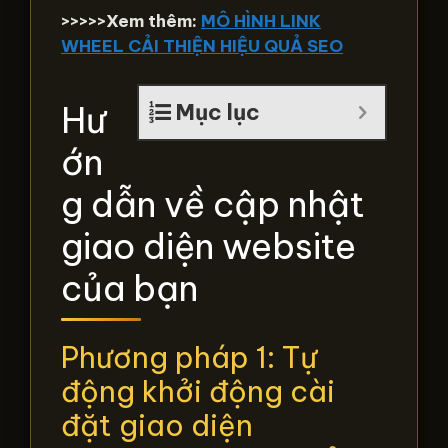
>>>>>Xem thêm:
MÔ HÌNH LINK
WHEEL CẢI THIỆN HIỆU QUẢ SEO
Hư
Mục lục
ớn
g dẫn về cập nhật
giao diện website
của bạn
Phương pháp 1: Tự
động khởi động cài
đặt giao diện